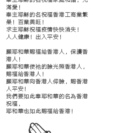
奉主耶穌的名祝福家庭和諧，充
滿愛！
奉主耶穌的名祝福香港工商業繁
榮！百業興旺！
求主耶穌祝福疫情快快消失！
​人人健康！出入平安！
願耶和華賜福給香港人，保護香
港人！
​願耶和華使
祂
的臉光照香港人，
賜福給香港人！
​願耶和華向香港人仰臉，賜香港
人平安！
我們要如此奉耶和華的名
為
香港
祝福，
​耶和華也如此賜福給香港！