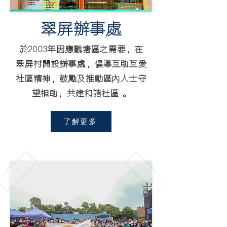
​翠屏辦事處
於2003年因應觀塘區之需要，在
翠屏村開設辦事處，倡導互助互愛
社區精神，鼓勵及推動區
內
人士守
望相助，共建和諧社區 。
了解更多