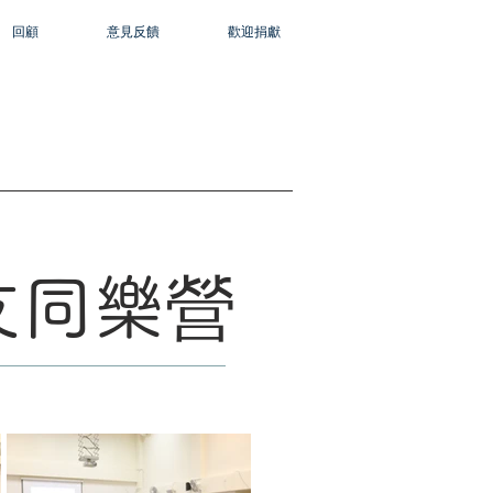
回顧
意見反饋
歡迎捐獻
友同樂營